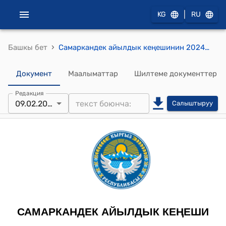
|
KG
RU
›
Башкы бет
Самаркандек айылдык кеңешинин 2024-жылдын 9-февралындагы №59 "Самаркандек айыл өкмөтүнүн башчысы Д.Байзаковго ишенбестик көрсөтүү маселеси боюнча жабык добуш берүүнү уюштуруу үчүн эсептөө комиссисынын курамын шайлоо жөнүндө" токтому
Документ
Маалыматтар
Шилтеме документтер
Редакция
09.02.2024
Салыштыруу