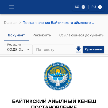
|
KG
RU
›
Главная
Постановление Байтикского айылного кенеша от 2 августа 2023 года № 45-п "О закреплении земельного участка под детскую площадку и намазкана"
Документ
Реквизиты
Ссылающиеся документы
Редакция
02.08.2023
Сравнение