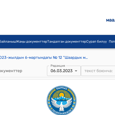
маа
 байланыш
Жаңы документтер
Тандалган документтер
Сурап билүү
Поп
Таш-Көмүр шаардык кеңешинин 2023-жылдын 6-мартындагы № 12 "Шаардык мэриянын 03.03.2023-жылдагы “Таш-Көмүр шаардык мэриясынын алдындагы муниципалдык менчик департаментинин балансындагы "Центр" жана "Ийри Булун" насостук станциялары тууралуу" кайрылуу каты жөнүндө" токтому
Редакция
окументтер
06.03.2023