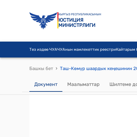
КЫРГЫЗ РЕСПУБЛИКАСЫНЫН
ЮСТИЦИЯ
МИНИСТРЛИГИ
Тез издөө ЧУА
ЧУАнын мамлекеттик реестри
Кайтарым
›
Башкы бет
Документ
Маалыматтар
Шилтеме д