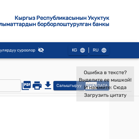
Кыргыз Республикасынын Укуктук
лыматтардын борборлоштурулган банкы
|
KG
RU
улярдуу суроолор
Ошибка в тексте?
Выделите ее мышкой!
Салыштыруу
OPEN
DATA
И нажмите:
Сюда
Загрузить цитату