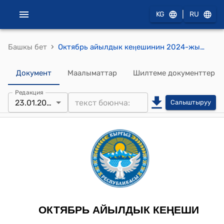
|
KG
RU
›
Башкы бет
Октябрь айылдык кеӊешинин 2024-жылдын 3 январындагы № 10 "Жер тилкесин бөлүп берүү жөнүндө" токтому
Документ
Маалыматтар
Шилтеме документтер
Редакция
23.01.2024
Салыштыруу