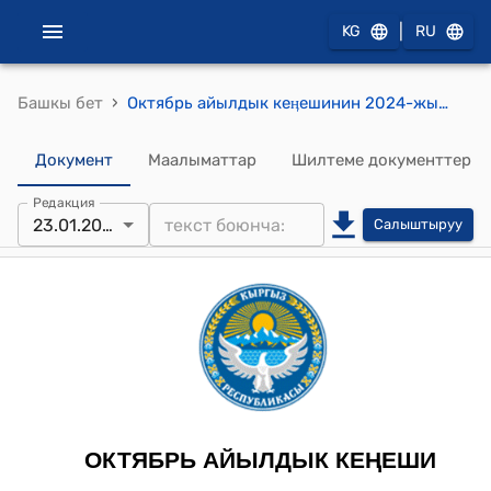
|
KG
RU
›
Башкы бет
Октябрь айылдык кеӊешинин 2024-жылдын 3 январындагы № 11 "Жер тилкесин бөлүп берүү жөнүндө" токтому
Документ
Маалыматтар
Шилтеме документтер
Редакция
23.01.2024
Салыштыруу