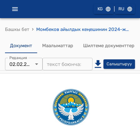
|
KG
RU
›
Башкы бет
Момбеков айылдык кеңешинин 2024-жылынын 02-февралындагы №1 "Момбеков айыл өкмөтүнүн 2023-жылдын жергиликтүү бюджетинин аткарылышы боюнча отчетун угуу жөнүндө" токтому
Документ
Маалыматтар
Шилтеме документтер
Редакция
02.02.2024
Салыштыруу