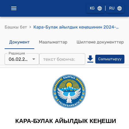
|
KG
RU
›
Башкы бет
Кара-Булак айылдык кеңешинин 2024-жылдын 6-февралындагы №46 "Кара-Булак айылдык кеңешинин регламент, депутаттык этика, мандат жана мыйзамдуулук укук тартибин чыңдоо, жарандардын укуктарын жана кызыкчылыгын коргоо боюнча туруктуу комиссиясынын курамына өзгөртүүлөрдү киргизүү жөнүндө" токтому
Документ
Маалыматтар
Шилтеме документтер
Редакция
06.02.2024
Салыштыруу