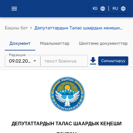
|
KG
RU
›
Башкы бет
Депутаттардын Талас шаардык кенешинин 2024-жылдын 09-февралындагы № 227/32-8 "Талас шаарынын 2024-жылга карата жергиликтүү бюджети жана 2025-2026-жылдарга болжолун бекитүү жөнүндө" токтому
Документ
Маалыматтар
Шилтеме документтер
Редакция
09.02.2024
Салыштыруу