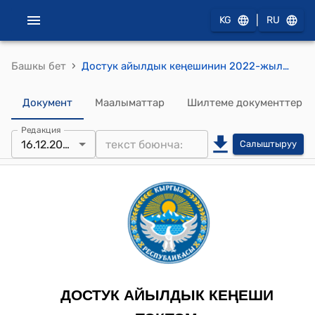
|
KG
RU
›
Башкы бет
Достук айылдык кеңешинин 2022-жылдын 16-декабрындагы № 3 "Пайыз-Булак айылын Таш-Көмүр шаарына кошуу маселесин кароо жөнүндө" токтому
Документ
Маалыматтар
Шилтеме документтер
Редакция
16.12.2022
Салыштыруу