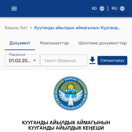
|
KG
RU
›
Башкы бет
Кууганды айылдык аймагынын Кууганды айылдык кеңешинин 2024-жылдын 1-февралындагы № 8 "Айылдык кеңешке түшкѳн арыз, кайрылуулар жѳнүндѳ" токтому
Документ
Маалыматтар
Шилтеме документтер
Редакция
01.02.2024
Салыштыруу