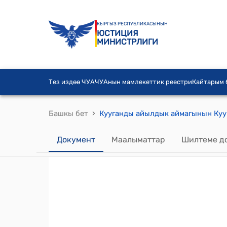
КЫРГЫЗ РЕСПУБЛИКАСЫНЫН
ЮСТИЦИЯ
МИНИСТРЛИГИ
Тез издөө ЧУА
ЧУАнын мамлекеттик реестри
Кайтарым
›
Башкы бет
Документ
Маалыматтар
Шилтеме д