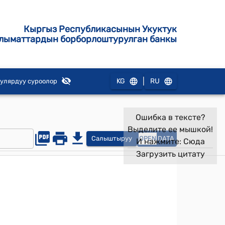
Кыргыз Республикасынын Укуктук
лыматтардын борборлоштурулган банкы
|
KG
RU
улярдуу суроолор
Ошибка в тексте?
Выделите ее мышкой!
Салыштыруу
OPEN
DATA
И нажмите:
Сюда
Загрузить цитату