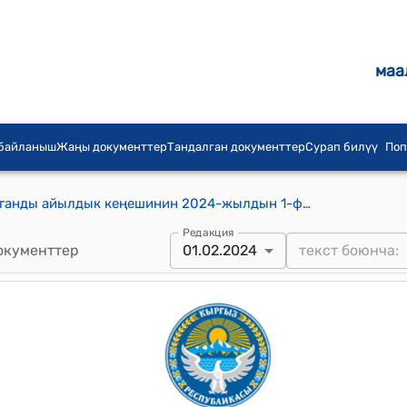
маа
 байланыш
Жаңы документтер
Тандалган документтер
Сурап билүү
Поп
Кууганды айылдык аймагынын Кууганды айылдык кеңешинин 2024-жылдын 1-февралындагы № 9 "Муниципалдык менчиктеги имараттарды ѳрттѳн жана табигый кырсыктардан камсыздандыруу жѳнүндѳ" токтому
Редакция
окументтер
01.02.2024