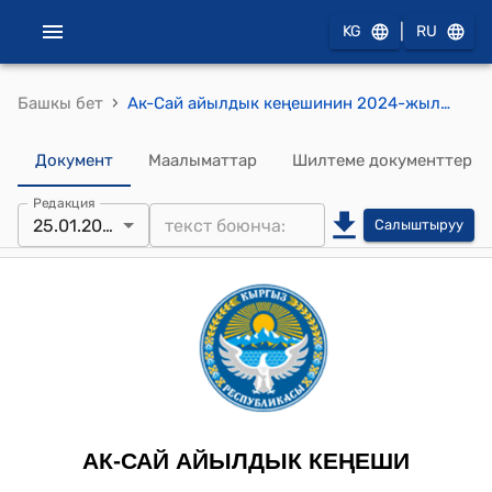
|
KG
RU
›
Башкы бет
Ак-Сай айылдык кеңешинин 2024-жылдын 25-январындагы №37 "Ак-Сай айыл өкмөтүнүн ФЭБ башчысынын 2023-жылдагы жылдык отчетун кароо жөнүндө" токтому
Документ
Маалыматтар
Шилтеме документтер
Редакция
25.01.2024
Салыштыруу