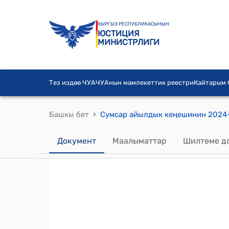
КЫРГЫЗ РЕСПУБЛИКАСЫНЫН
ЮСТИЦИЯ
МИНИСТРЛИГИ
Тез издөө ЧУА
ЧУАнын мамлекеттик реестри
Кайтарым
›
Башкы бет
Документ
Маалыматтар
Шилтеме д