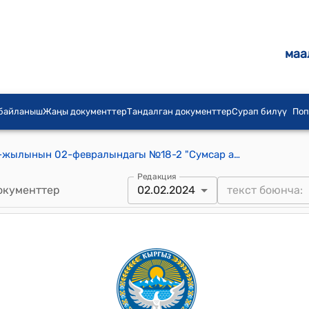
маа
 байланыш
Жаңы документтер
Тандалган документтер
Сурап билүү
Поп
Сумсар айылдык кеңешинин 2024-жылынын 02-февралындагы №18-2 "Сумсар айыл Өкмөтүнүн 2023-жыл ичи аткарган иштерижана бюджети боюнча отчету жөнүндө" токтому
Редакция
окументтер
02.02.2024