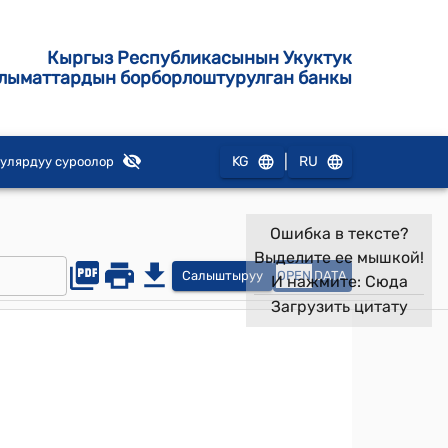
Кыргыз Республикасынын Укуктук
лыматтардын борборлоштурулган банкы
|
KG
RU
улярдуу суроолор
Ошибка в тексте?
Выделите ее мышкой!
Салыштыруу
OPEN
DATA
И нажмите:
Сюда
Загрузить цитату