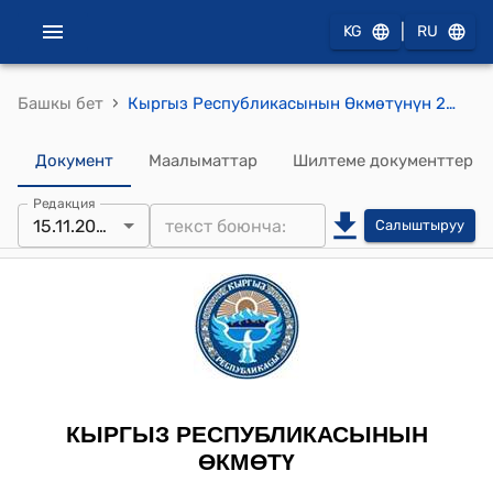
|
KG
RU
›
Башкы бет
Кыргыз Республикасынын Өкмөтүнүн 2018-жылдын 7-августундагы № 362 "Кызыкчылыктардын кагылышуусу жөнүндө" Кыргыз Республикасынын Мыйзамын ишке ашыруу боюнча чаралар тууралуу" токтому
Документ
Маалыматтар
Шилтеме документтер
Редакция
15.11.2023
Салыштыруу