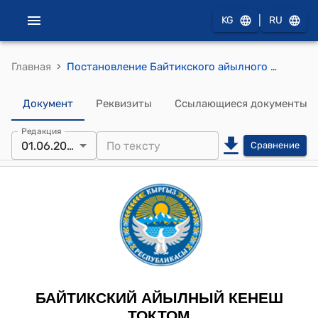
|
KG
RU
›
Главная
Постановление Байтикского айылного кенеша 1 июня 2023 года № 38-п "О внесении изменений в постановление Байтикского айылного кенеша от 27 ноября 2019 года №75 «О переводе земельного участка из категории сельскохозяйственного назначения (пастбища) в категорию земли промышленности, транспорта, связи, обороны и иного назначения"
Документ
Реквизиты
Ссылающиеся документы
Редакция
01.06.2023
Сравнение