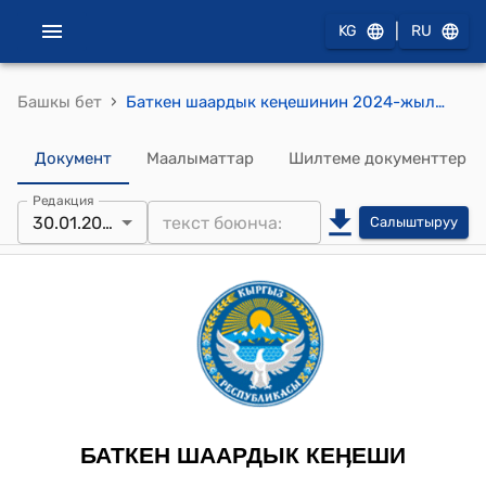
|
KG
RU
›
Башкы бет
Баткен шаардык кеңешинин 2024-жылдын 30-январындагы №16 "Баткен шаарынын тургуну Осмонов Абдибаказдын С.Садыков көчөсүнүн күн батыш тарабындагы 0,25га айыл чарба багытындагы жер аянтын Ц-1 “Шаардын борборунун мамлекеттик жана ишкердик”коммерциялык ишмердүүлүк зонасына которууга макулдук берүү жөнүндө" токтому
Документ
Маалыматтар
Шилтеме документтер
Редакция
30.01.2024
Салыштыруу