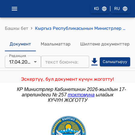
|
KG
RU
›
Башкы бет
Кыргыз Республикасынын Министрлер Кабинетинин 2024-жылдын 16-февралындагы № 58 "Юридикалык жактарды, филиалдарды (өкүлчүлүктөрдү) электрондук формада мамлекеттик каттоо (кайра каттоо) жана ишин токтотууну каттоо тартибин бекитүү жөнүндө" Токтому
Документ
Маалыматтар
Шилтеме документтер
Редакция
17.04.2026
Салыштыруу
Эскертүү, бул документ күчүн жоготту!