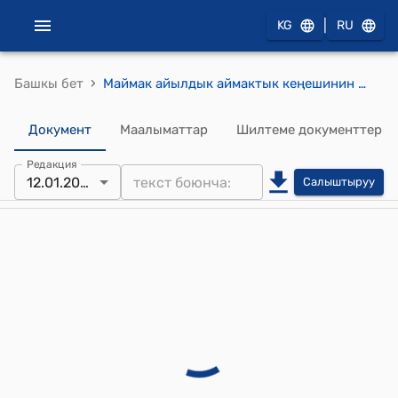
|
KG
RU
›
Башкы бет
Маймак айылдык аймактык кеңешинин 2024-жылдын 12-январындагы № 2 "Маймак айылдык кеңеши Маймак айыл өкмөтүнүн 2023-жылдагы бюджетинин аткарылышы жөнүндөгү отчетун кабыл алып бекитүү үчүн жана 2024-жылдын бюджетинин көлөмүн ошондой эле 2024-2025-жылдарга болжолун кароо боюнча" токтому
Документ
Маалыматтар
Шилтеме документтер
Редакция
12.01.2024
Салыштыруу