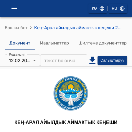
|
KG
RU
›
Башкы бет
Кең-Арал айылдык аймактык кеңеши 2024-жылдын 12-февралындагы № 12 "Кең-Арал айыл аймагындагы суу каналдарына тиешелүү болгон жер аянттарын" "Талас облустук жана райондук суу чарба башкармалыгына өткөрүп берүү жөнүндө" токтому
Документ
Маалыматтар
Шилтеме документтер
Редакция
12.02.2024
Салыштыруу