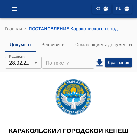
|
KG
RU
›
Главная
ПОСТАНОВЛЕНИЕ Каракольского городского кенеша XXVIII созыва XXXVI-сессии 01 февраля 2024 года № 28-36/8 "Об утверждении уточненного плана и отчета об исполнении местного бюджета г.Каракол за 2023 год"
Документ
Реквизиты
Ссылающиеся документы
Редакция
28.02.2024
Сравнение