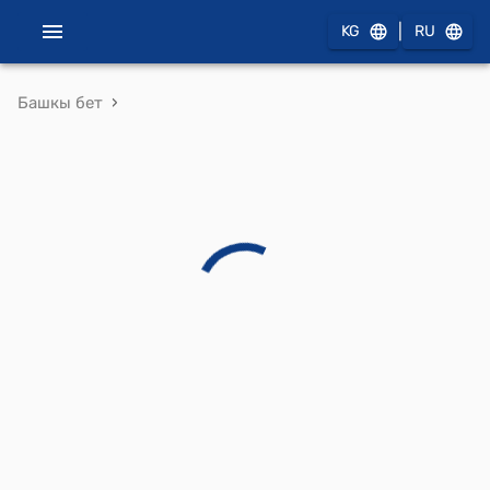
|
KG
RU
›
Башкы бет