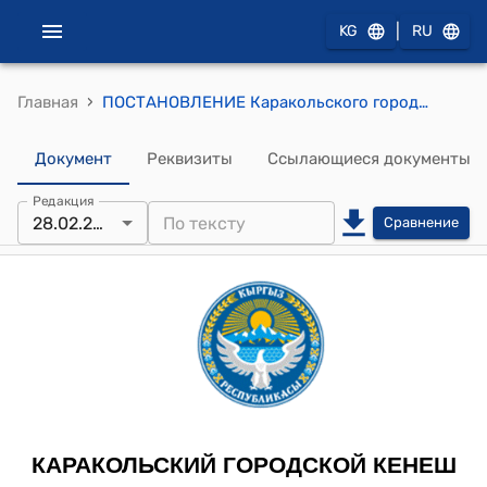
|
KG
RU
›
Главная
ПОСТАНОВЛЕНИЕ Каракольского городского кенеша XXVIII созыва XXXVI-сессии от 01 февраля 2024 года № 28-36/11 "Об отмене пункта 25 реестра, утвержденного постановлением Каракольского городского Кенеша «Об утверждении реестра объектов историко-культурного наследия г.Каракол» №27-26/10 от 29.12.2018г"
Документ
Реквизиты
Ссылающиеся документы
Редакция
28.02.2024
Сравнение