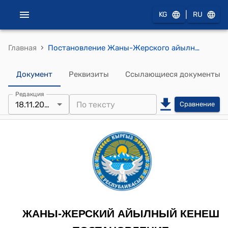
|
KG
RU
›
Главная
Постановление Жаны-Жерского айылного кенеша от 18 ноября 2022 года № 9-28/27 "О внесении корректировки в материалы инвентаризации контура 217"
Документ
Реквизиты
Ссылающиеся документы
Редакция
18.11.2022
Сравнение