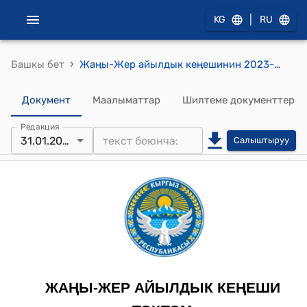
|
KG
RU
›
Башкы бет
Жаңы-Жер айылдык кеңешинин 2023-жылдын 31-январындагы № 1-28/1 "Жер участогунун максатын өзгөртүү жөнүндө" токтому
Документ
Маалыматтар
Шилтеме документтер
Редакция
31.01.2023
Салыштыруу