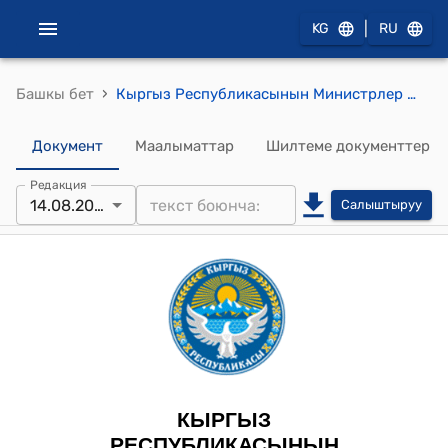
|
KG
RU
›
Башкы бет
Кыргыз Республикасынын Министрлер Кабинетинин 2023-жылдын 14-августундагы № 403 "Кыргыз Республикасынын Министрлер Кабинетинин 2023-жылдын 24-мартындагы № 166 "Баткен облусун 2021-2035-жылдары өнүктүрүү программасын ишке ашырууга республикалык бюджетте каралган каражаттарды пайдалануу тартибин бекитүү жөнүндө" токтомуна өзгөртүү киргизүү тууралуу" Токтому
Документ
Маалыматтар
Шилтеме документтер
Редакция
14.08.2023
Салыштыруу