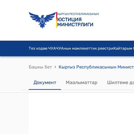
КЫРГЫЗ РЕСПУБЛИКАСЫНЫН
ЮСТИЦИЯ
МИНИСТРЛИГИ
Тез издөө ЧУА
ЧУАнын мамлекеттик реестри
Кайтарым
›
Башкы бет
Документ
Маалыматтар
Шилтеме д