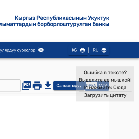
Кыргыз Республикасынын Укуктук
лыматтардын борборлоштурулган банкы
|
KG
RU
улярдуу суроолор
Ошибка в тексте?
Выделите ее мышкой!
Салыштыруу
OPEN
DATA
И нажмите:
Сюда
Загрузить цитату