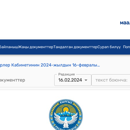
маа
 байланыш
Жаңы документтер
Тандалган документтер
Сурап билүү
Поп
Кыргыз Республикасынын Министрлер Кабинетинин 2024-жылдын 16-февралындагы № 64 "Кыргыз Республикасынын Талас облусунун Талас шаарынын аймагында жайгашкан жер участогун "Өнөр жайынын, транспорттун, байланыштын, энергетиканын, коргонуунун жерлери жана башка багыттагы жерлер" категориясынан "Калктуу конуштардын жерлери" категориясына которуу (трансформациялоо) жөнүндө" токтому
Редакция
окументтер
16.02.2024