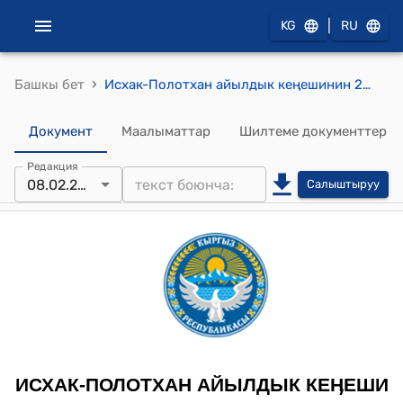
|
KG
RU
›
Башкы бет
Исхак-Полотхан айылдык кеңешинин 2024-жылдын 8-февралындагы №115 "Исхак-Полотхан айыл аймагындагы айыл чарбасы багытындагы эмес жер аянтарына эсептелинген салык өлчөмдөрүнүн жана коэффициенттерин бекитүү жөнүндө" токтому
Документ
Маалыматтар
Шилтеме документтер
Редакция
08.02.2024
Салыштыруу