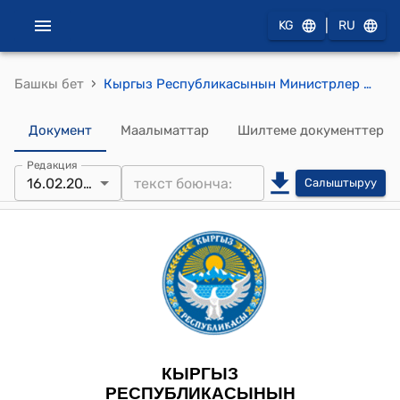
|
KG
RU
›
Башкы бет
Кыргыз Республикасынын Министрлер Кабинетинин 2024-жылдын 16-февралы № 63 "Имараттарды жана курулмаларды мамлекеттик жана муниципалдык менчикке өткөрүү маселелери жөнүндө" токтому
Документ
Маалыматтар
Шилтеме документтер
Редакция
16.02.2024
Салыштыруу