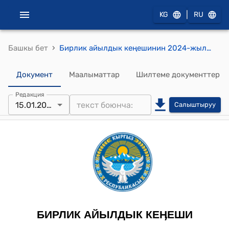
|
KG
RU
›
Башкы бет
Бирлик айылдык кеңешинин 2024-жылдын 15-январындагы №110 "Бирлик айыл аймагындагы “Гороту” каналын жана “Гороту” каналы жана ошол канал аркылуу айылдарга кеткен ички каналдары жана арыктарды реаблитациядан өткөрүүгө даярдоо жөнүндө" токтому.
Документ
Маалыматтар
Шилтеме документтер
Редакция
15.01.2024
Салыштыруу