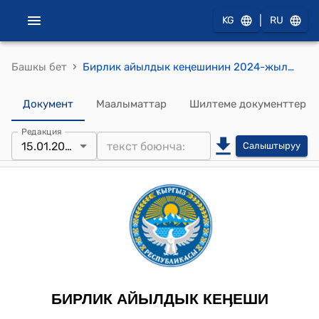
|
KG
RU
›
Башкы бет
Бирлик айылдык кеңешинин 2024-жылдын 15-январындагы №114 "Бирлик айыл аймагынын айылдык Кеңешинин 2024-жыл үчүн түзүлгөн иш планын бекитүү жөнүндө" токтому
Документ
Маалыматтар
Шилтеме документтер
Редакция
15.01.2024
Салыштыруу