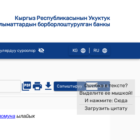
Кыргыз Республикасынын Укуктук
лыматтардын борборлоштурулган банкы
|
KG
RU
улярдуу суроолор
Ошибка в тексте?
Салыштыруу
OPEN
DATA
Выделите ее мышкой!
И нажмите:
Сюда
Загрузить цитату