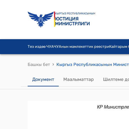
КЫРГЫЗ РЕСПУБЛИКАСЫНЫН
ЮСТИЦИЯ
МИНИСТРЛИГИ
Тез издөө ЧУА
ЧУАнын мамлекеттик реестри
Кайтарым
›
Башкы бет
Документ
Маалыматтар
Шилтеме д