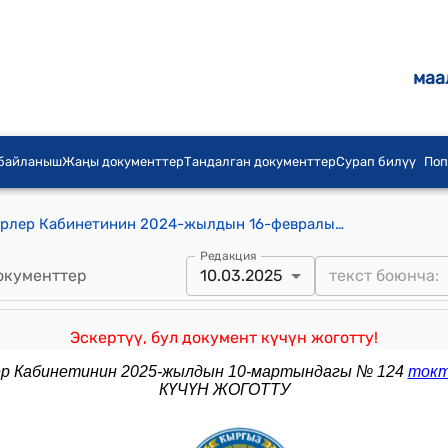
маа
 байланыш
Жаңы документтер
Тандалган документтер
Сурап билүү
Поп
Кыргыз Республикасынын Министрлер Кабинетинин 2024-жылдын 16-февралындагы № 59 "Кыргыз Республикасынын Юстиция министрлигине караштуу Кайтаруу жана конвой менен коштоп жүрүү кызматы жөнүндө" токтому
Редакция
окументтер
10.03.2025
Эскертүү, бул документ күчүн жоготту!