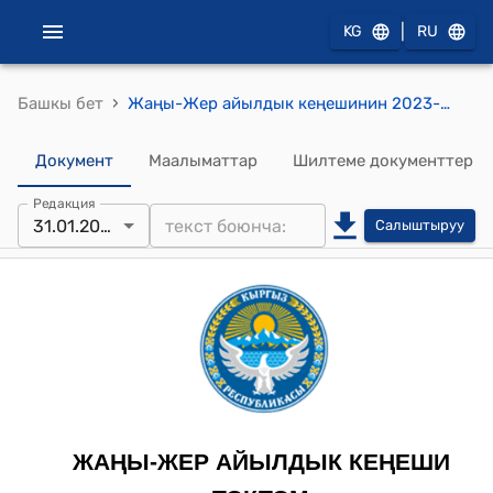
|
KG
RU
›
Башкы бет
Жаңы-Жер айылдык кеңешинин 2023-жылдын 31-январындагы № 1-28/3 "Ичүүчү сууга тарифти бекитүү жөнүндө" токтому
Документ
Маалыматтар
Шилтеме документтер
Редакция
31.01.2023
Салыштыруу