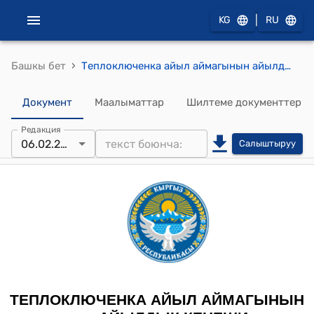
|
KG
RU
›
Башкы бет
Теплоключенка айыл аймагынын айылдык кенешинин XXVIII чакырылыштын кезектеги 19-сессиясынын 2024-жылдын 06-февралы № 27 "Ч.Айтматов конушундагы бала бакчага Ишенбеков Өмүрбек Күрүчбековичтин атын ыйгарууга макулдук берүү жөнүндө"токтому
Документ
Маалыматтар
Шилтеме документтер
Редакция
06.02.2024
Салыштыруу