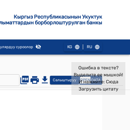
Кыргыз Республикасынын Укуктук
лыматтардын борборлоштурулган банкы
|
KG
RU
улярдуу суроолор
Ошибка в тексте?
Выделите ее мышкой!
Салыштыруу
OPEN
DATA
И нажмите:
Сюда
Загрузить цитату