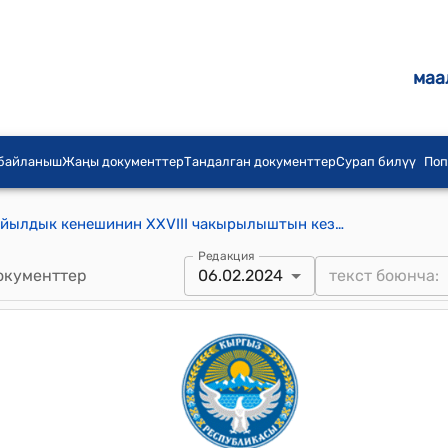
маа
 байланыш
Жаңы документтер
Тандалган документтер
Сурап билүү
Поп
Теплоключенка айыл аймагынын айылдык кенешинин XXVIII чакырылыштын кезектеги 19-сессиясынын 2024-жылдын 06-февралы № 29 "Теплоключенка айыл аймагында 2024-2026-жылдар аралыгында социалдык заказды ишке ашыруу программасын бекитүү жөнүндө "токтому
Редакция
окументтер
06.02.2024