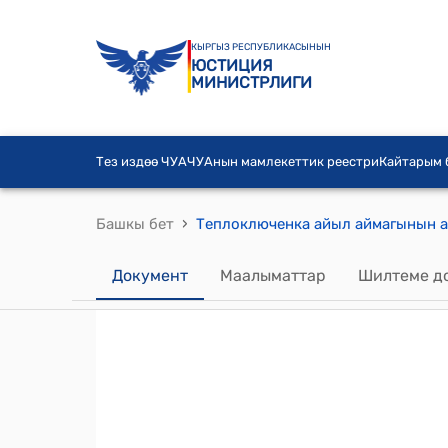
КЫРГЫЗ РЕСПУБЛИКАСЫНЫН
ЮСТИЦИЯ
МИНИСТРЛИГИ
Тез издөө ЧУА
ЧУАнын мамлекеттик реестри
Кайтарым
›
Башкы бет
Документ
Маалыматтар
Шилтеме д