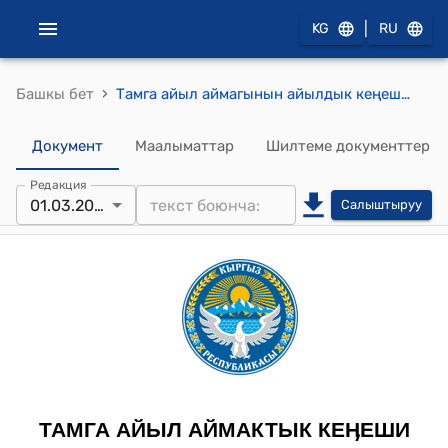
|
KG
RU
›
Башкы бет
Тамга айыл аймагынын айылдык кеңешинин 2024-жылдын 19-январындагы №5 "Тамга, Тосор айылдарындагы мектепке чейинки билим берүү уюмдарынын мекемелериндеги тарбиялануучу балдарга ай сайын тѳлѳнүүчү акылар жѳнүндѳ" токтому
Документ
Маалыматтар
Шилтеме документтер
Редакция
01.03.2024
Салыштыруу