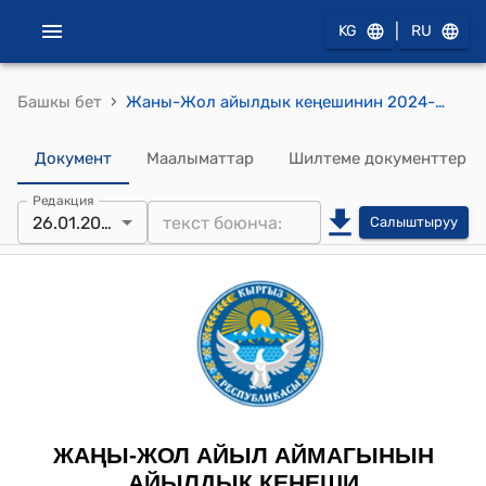
|
KG
RU
›
Башкы бет
Жаны-Жол айылдык кеңешинин 2024-жылынын 26-январындагы "Жаңы-Жол айыл өкмөтүнүн 2023-жыл ичинде аткарган иштери тууралуу отчеттук маалыматтары жөнүндө" токтому
Документ
Маалыматтар
Шилтеме документтер
Редакция
26.01.2024
Салыштыруу