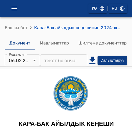
|
KG
RU
›
Башкы бет
Кара-Бак айылдык кеңешинин 2024-жылдын 6-февралындагы №13 "Айыл чарба багытындагы пайдаланылбай жаткан жер аянттарын Сот аркылуу кайтаруу жөнүндө" токтому
Документ
Маалыматтар
Шилтеме документтер
Редакция
06.02.2024
Салыштыруу