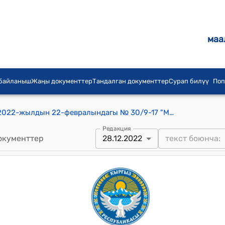
маа
 байланыш
Жаңы документтер
Тандалган документтер
Сурап билүү
Поп
Чолпон-Ата шаардык кеңешинин 2022-жылдын 22-февралындагы № 30/9-17 "Муниципалдык менчиктеги жерлерди жана имараттарды ижарага берүү тарифтерине өзгөртүү киргизүү боюнча колдонулуучу базалык ставкасын жана дифференциялоочу коэффициенттерин бекитүү жөнүндө" токтому
Редакция
окументтер
28.12.2022