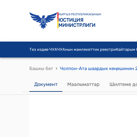
КЫРГЫЗ РЕСПУБЛИКАСЫНЫН
ЮСТИЦИЯ
МИНИСТРЛИГИ
Тез издөө ЧУА
ЧУАнын мамлекеттик реестри
Кайтарым
›
Башкы бет
Документ
Маалыматтар
Шилтеме д