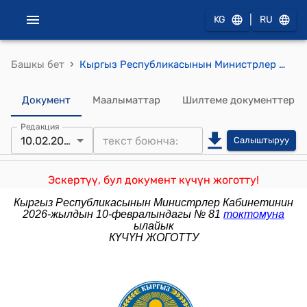
|
KG
RU
›
Башкы бет
Кыргыз Республикасынын Министрлер Кабинетинин 2024-жылдын 7-февралындагы № 52 "Пилоттук режимде административдик-аймактык реформа жүргүзүү мезгилинде Кыргыз Республикасынын жергиликтүү өз алдынча башкаруусунун аткаруу органдарынын ишин уюштуруу жөнүндө" токтому
Документ
Маалыматтар
Шилтеме документтер
Редакция
10.02.2026
Салыштыруу
Эскертүү, бул документ күчүн жоготту!