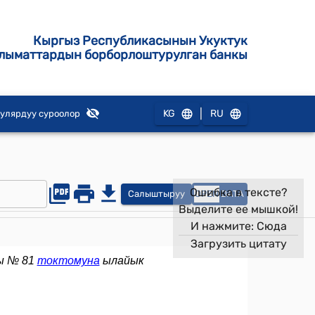
Кыргыз Республикасынын Укуктук
лыматтардын борборлоштурулган банкы
|
KG
RU
улярдуу суроолор
Ошибка в тексте?
Салыштыруу
OPEN
DATA
Выделите ее мышкой!
И нажмите:
Сюда
Загрузить цитату