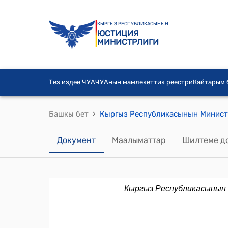
КЫРГЫЗ РЕСПУБЛИКАСЫНЫН
ЮСТИЦИЯ
МИНИСТРЛИГИ
Тез издөө ЧУА
ЧУАнын мамлекеттик реестри
Кайтарым
›
Башкы бет
Документ
Маалыматтар
Шилтеме д