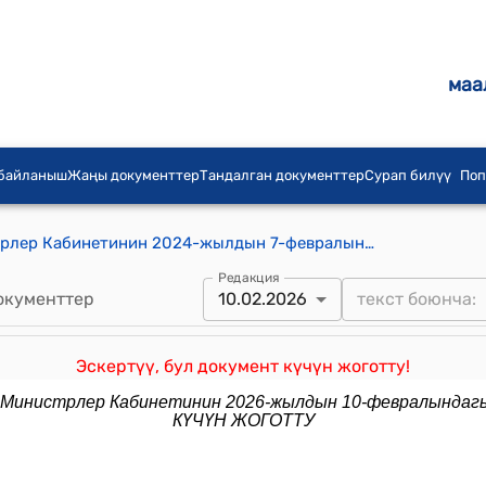
маа
 байланыш
Жаңы документтер
Тандалган документтер
Сурап билүү
Поп
Кыргыз Республикасынын Министрлер Кабинетинин 2024-жылдын 7-февралындагы № 52 "Пилоттук режимде административдик-аймактык реформа жүргүзүү мезгилинде Кыргыз Республикасынын жергиликтүү өз алдынча башкаруусунун аткаруу органдарынын ишин уюштуруу жөнүндө" токтому
Редакция
окументтер
10.02.2026
Эскертүү, бул документ күчүн жоготту!