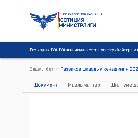
КЫРГЫЗ РЕСПУБЛИКАСЫНЫН
ЮСТИЦИЯ
МИНИСТРЛИГИ
Тез издөө ЧУА
ЧУАнын мамлекеттик реестри
Кайтарым
›
Башкы бет
Документ
Маалыматтар
Шилтеме д