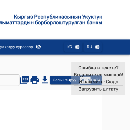
Кыргыз Республикасынын Укуктук
лыматтардын борборлоштурулган банкы
|
KG
RU
улярдуу суроолор
Ошибка в тексте?
Выделите ее мышкой!
Салыштыруу
OPEN
DATA
И нажмите:
Сюда
Загрузить цитату