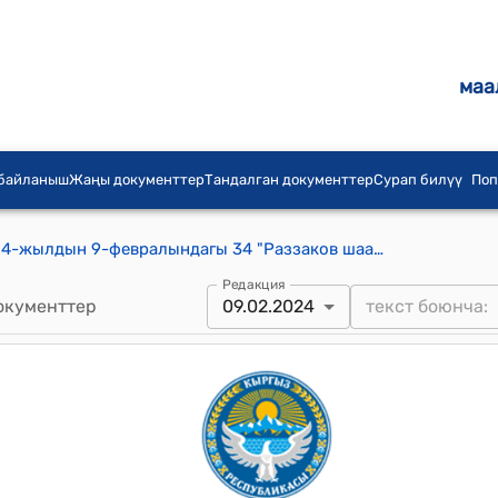
маа
 байланыш
Жаңы документтер
Тандалган документтер
Сурап билүү
Поп
Раззаков шаардык кеңешинин 2024-жылдын 9-февралындагы 34 "Раззаков шаарына караштуу Пулон участкасындагы 21,2га жер тилкесин шаардын башкы планына кошууга макулдук берүү жөнүндө" токтому.
Редакция
окументтер
09.02.2024