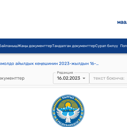
маа
 байланыш
Жаңы документтер
Тандалган документтер
Сурап билүү
Поп
Бекмолдо айылдык аймагынын Бекмолдо айылдык кеңешинин 2023-жылдын 16-февралындагы № 1 "Бекмолдо айыл аймагынын 2023-жылдын бюджетин бекитүү жөнүндө" Бекмолдо айылдык аймагынын айылдык кенешинин VIII чакырылышынын кезектүү сессиясы" токтому
Редакция
окументтер
16.02.2023