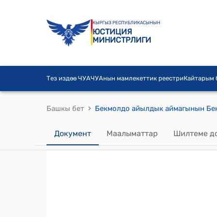
КЫРГЫЗ РЕСПУБЛИКАСЫНЫН
ЮСТИЦИЯ
МИНИСТРЛИГИ
Тез издөө ЧУА
ЧУАнын мамлекеттик реестри
Кайтарым
›
Башкы бет
Документ
Маалыматтар
Шилтеме д