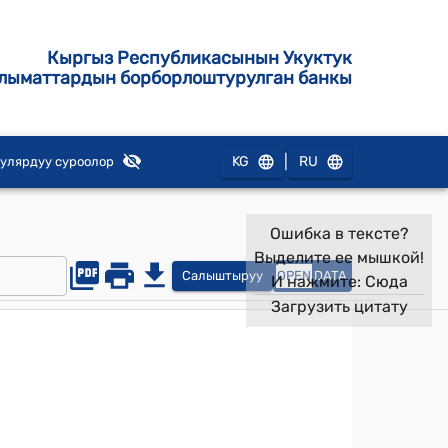
Кыргыз Республикасынын Укуктук
лыматтардын борборлоштурулган банкы
|
KG
RU
улярдуу суроолор
Ошибка в тексте?
Выделите ее мышкой!
Салыштыруу
OPEN
DATA
И нажмите:
Сюда
Загрузить цитату