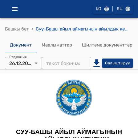
|
KG
RU
›
Башкы бет
Суу-Башы айыл аймагынын айылдык кеңешинин 2023-жылдын 26-декабрындагы №102 "Суу-Башы айыл өкмөтүнүн башчысы К.Дыйкановдун 2023-жыл ичинде аткарган иштери жөнүндө" токтому
Документ
Маалыматтар
Шилтеме документтер
Редакция
26.12.2023
Салыштыруу