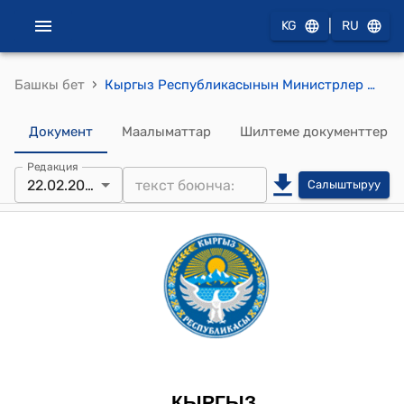
|
KG
RU
›
Башкы бет
Кыргыз Республикасынын Министрлер Кабинетинин 2024-жылдын 22-февралы № 77 "Өзгөчө кырдаалдардан же өзгөчө окуялардан келтирилген зыянды баалоонун, аны эсепке алууну системалаштыруунун тартибин жана Өзгөчө кырдаалдардын же өзгөчө окуялардын кесепеттерин жоюу боюнча иш-чараларды жана калыбына келтирүү иштерин жүргүзүүнүн тартибин бекитүү жөнүндө" токтому
Документ
Маалыматтар
Шилтеме документтер
Редакция
22.02.2024
Салыштыруу