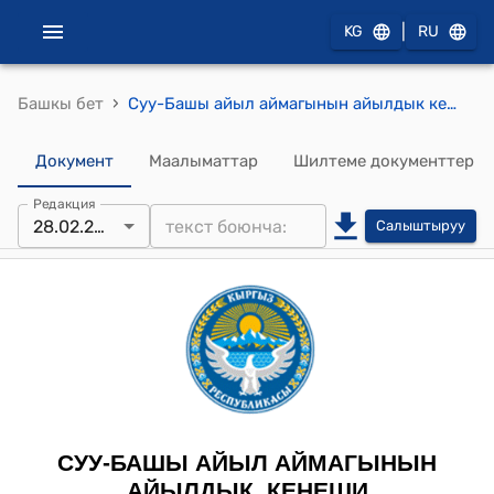
|
KG
RU
›
Башкы бет
Суу-Башы айыл аймагынын айылдык кеңешинин 2023-жылдын 28-февралындагы № 70 "Боз -Адыр айылына өзгөчө кырдаалдар учурунда азык-түлүктөрдү сактоо үчүн кампа куруу максатында социалдык курулуштар үчүн бөлүнгөн жаңы участкадагы (мечиттин үстү жагы) 0,69 га жер тилкесин бөлүп берүү жөнүндө" токтому
Документ
Маалыматтар
Шилтеме документтер
Редакция
28.02.2024
Салыштыруу