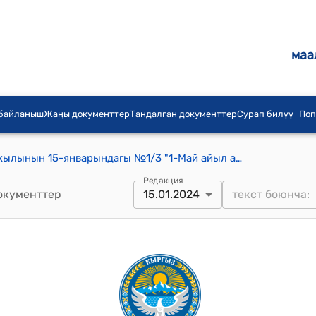
маа
 байланыш
Жаңы документтер
Тандалган документтер
Сурап билүү
Поп
1-Май айылдык кеңешинин 2024-жылынын 15-январындагы №1/3 "1-Май айыл аймагынын айыл Өкмөтүнүн 2023-жылдагы жергиликтүү бюджетинин жана атайын каражатынын калдыгын бекитүү жөнүндө" токтому
Редакция
окументтер
15.01.2024