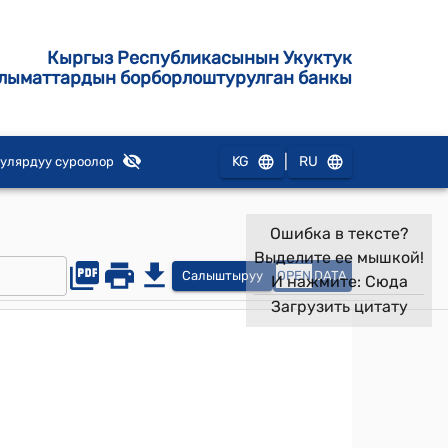
Кыргыз Республикасынын Укуктук
лыматтардын борборлоштурулган банкы
|
KG
RU
улярдуу суроолор
Ошибка в тексте?
Выделите ее мышкой!
Салыштыруу
OPEN
DATA
И нажмите:
Сюда
Загрузить цитату