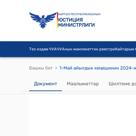
КЫРГЫЗ РЕСПУБЛИКАСЫНЫН
ЮСТИЦИЯ
МИНИСТРЛИГИ
Тез издөө ЧУА
ЧУАнын мамлекеттик реестри
Кайтарым
›
Башкы бет
Документ
Маалыматтар
Шилтеме д