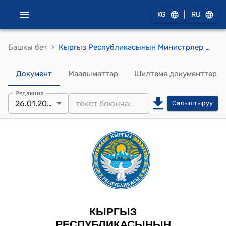
|
KG
RU
›
Башкы бет
Кыргыз Республикасынын Министрлер Кабинетинин 2024-жылдын 26-январындагы № 32 "Кыргыз Республикасынын Ош облусунун Араван районунун Керме-Тоо айыл аймагында жайгашкан жерлерди "Айыл чарба багытындагы жерлер" категориясынан "Өнөр жайынын, транспорттун, байланыштын, энергетиканын, коргонуунун жерлери жана башка багыттагы жерлер" категориясына которуу (трансформациялоо) жөнүндө" токтому
Документ
Маалыматтар
Шилтеме документтер
Редакция
26.01.2024
Салыштыруу