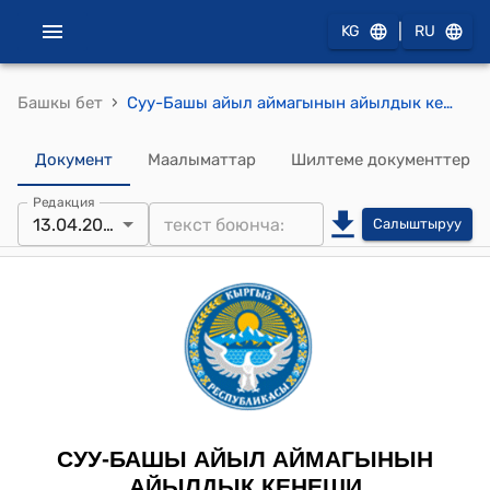
|
KG
RU
›
Башкы бет
Суу-Башы айыл аймагынын айылдык кеңешинин 2023-жылдын 13-апрелиндеги № 79 "Суу-Башы айыл өкмөтүндө түзүлгөн “Асылзат” шайыр апалар тобунун жетекчиси Топчубаева Бурмагүлдүн билдирүүсүн кароо жөнүндө" токтому
Документ
Маалыматтар
Шилтеме документтер
Редакция
13.04.2023
Салыштыруу