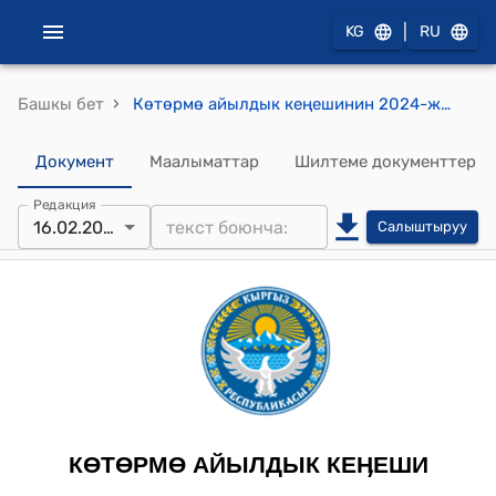
|
KG
RU
›
Башкы бет
Көтөрмө айылдык кеңешинин 2024-жылдын 16-февралындагы №34/1 "Айылаймагындагы«Кайнар-Булак» «Улукбек»тазасуупайдалануучулар асоцассиясынын, Молдо Ниязатындагы СПА нын жана жайыт комитетинин мүлктөрүн айыл өкмөттүн муниципалдык менчигине өткөрүү жөнүндө" токтому
Документ
Маалыматтар
Шилтеме документтер
Редакция
16.02.2024
Салыштыруу