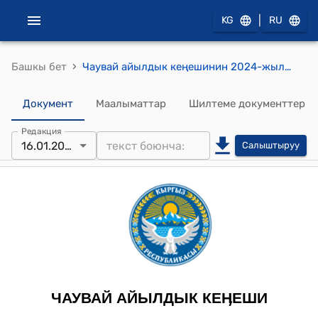
|
KG
RU
›
Башкы бет
Чаувай айылдык кеңешинин 2024-жылдын 16-январындагы №17/4 “Чаувай -Кен” ЖЧКсынын генералдык директору А.Эрмаматовдун 2024-жылдын 16-январындагы №1 арызын кароо жөнүндө" токтому
Документ
Маалыматтар
Шилтеме документтер
Редакция
16.01.2024
Салыштыруу